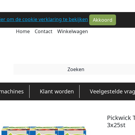
hier om de cookie verklaring te bekijken
Akkoord
Home
Contact
Winkelwagen
emachines
Klant worden
Veelgestelde vra
Pickwick 
3x25st